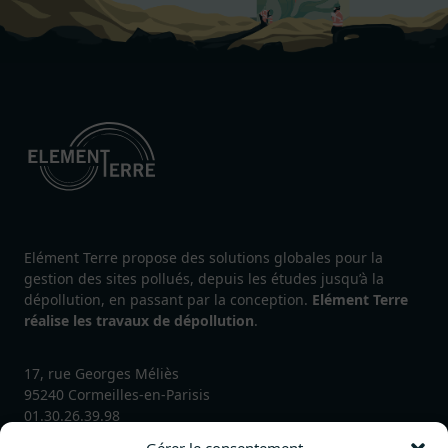
Elément Terre propose des solutions globales pour la
gestion des sites pollués, depuis les études jusqu’à la
dépollution, en passant par la conception.
Elément Terre
réalise les travaux de dépollution
.
17, rue Georges Méliès
95240 Cormeilles-en-Parisis
01.30.26.39.98
contact@element-terre.solutions