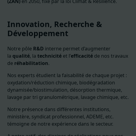
(ZAN)
en 2050, fixé par la loi Climat & Résilience.
Innovation, Recherche &
Développement
Notre pôle
R&D
interne permet d’augmenter
la
qualité
, la
technicité
et l’
efficacité
de nos travaux
de
réhabilitation
.
Nos experts étudient la faisabilité de chaque projet :
oxydation/réduction chimique, biodégradation
dynamisée/biostimulation, désorption thermique,
lavage par tri granulométrique, lavage chimique, etc.
Notre présence dans différentes institutions,
ministère, syndicat professionnel, ADEME, etc.
témoigne de notre expérience dans le secteur.
A notre actif, des dizaines de réalisations pour nos