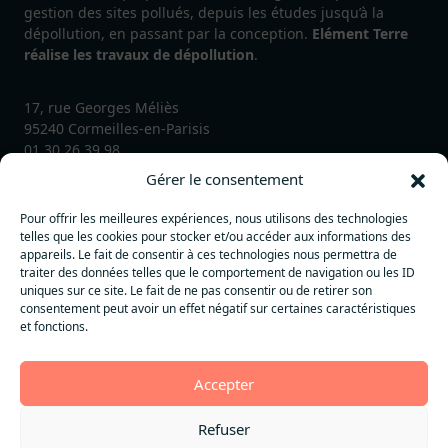
gestion des sites pollués, depuis les études jusqu’à la
dépollution, en passant par la conception.
Elément Terre
réalise les travaux de dépollution
.
17, rue Georges Méliès
95240 Cormeilles-en-Parisis
01.30.26.39.98
contact@element-terre.solutions
Gérer le consentement
Pour offrir les meilleures expériences, nous utilisons des technologies
telles que les cookies pour stocker et/ou accéder aux informations des
Membre de :
appareils. Le fait de consentir à ces technologies nous permettra de
traiter des données telles que le comportement de navigation ou les ID
uniques sur ce site. Le fait de ne pas consentir ou de retirer son
consentement peut avoir un effet négatif sur certaines caractéristiques
et fonctions.
Accepter
Mentions légales
Politique de confidentialité
Refuser
©2026 - Elément Terre