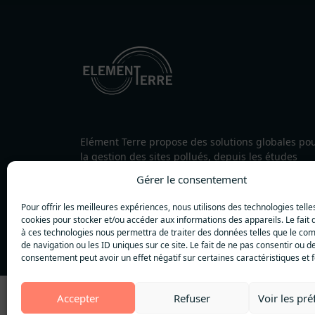
Elément Terre propose des solutions globales po
la gestion des sites pollués, depuis les études
jusqu’à la dépollution, en passant par la concepti
Gérer le consentement
Elément Terre réalise les travaux de dépollution
.
Pour offrir les meilleures expériences, nous utilisons des technologies telle
cookies pour stocker et/ou accéder aux informations des appareils. Le fait 
à ces technologies nous permettra de traiter des données telles que le c
de navigation ou les ID uniques sur ce site. Le fait de ne pas consentir ou de
Mentions légales
Politique de confidentialité
consentement peut avoir un effet négatif sur certaines caractéristiques et f
Accepter
Refuser
Voir les pr