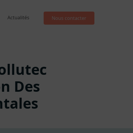
Actualités
Nous contacter
ollutec
on Des
tales