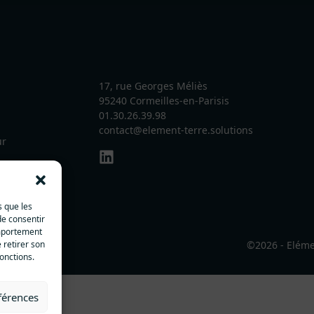
17, rue Georges Méliès
95240 Cormeilles-en-Parisis
01.30.26.39.98
contact@element-terre.solutions
ur
on.
s que les
de consentir
omportement
 retirer son
©2026 - Eléme
onctions.
éférences